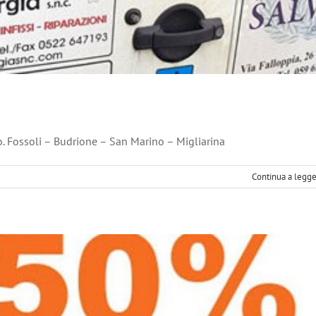
ali per Infissi e Serramenti
LEGGI E FISCO
to. Fossoli – Budrione – San Marino – Migliarina
u
Continua a legg
F
erramenti
er
ciale