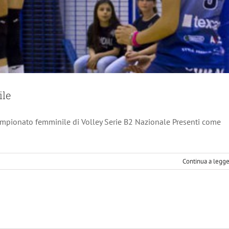
ile
campionato femminile di Volley Serie B2 Nazionale Presenti come
Continua a legg
ramenti
iene
t
anile