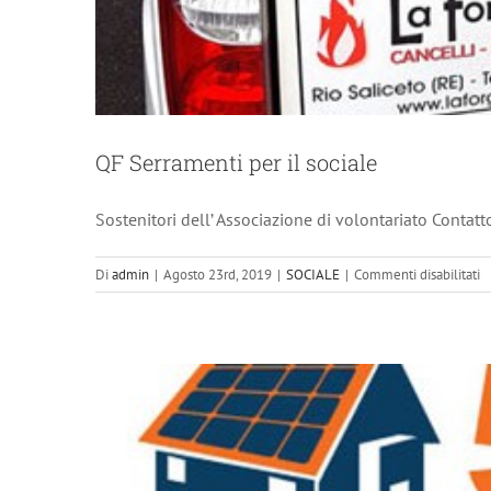
Detrazioni Fisc
QF Serramenti per il sociale
Sostenitori dell’ Associazione di volontariato Contat
s
Di
admin
|
Agosto 23rd, 2019
|
SOCIALE
|
Commenti disabilitati
Q
S
p
il
so