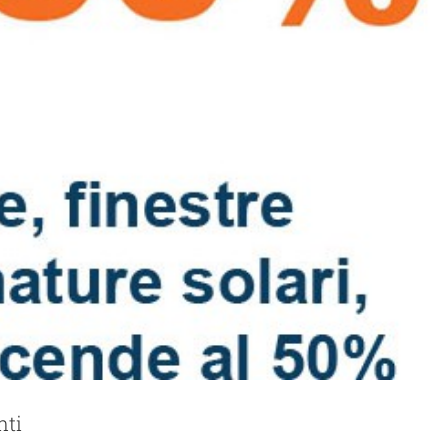
nti
F Serramenti su “La Voce”