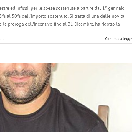
RASSEGNA STAMPA
stre ed infissi: per le spese sostenute a partire dal 1° gennaio
5% al 50% dell’importo sostenuto. Si tratta di una delle novità
 la proroga dell’incentivo fino al 31 Dicembre, ha ridotto la
su
itati
Continua a legg
Detrazioni
Fiscali
per
Infissi
e
Serramenti