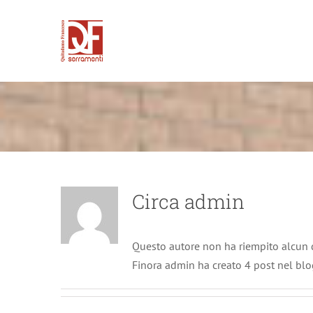
Salta
al
contenuto
QF Serr
Circa
admin
Questo autore non ha riempito alcun d
Finora admin ha creato 4 post nel blo