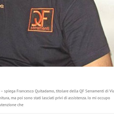
sostiene lo sport giovanile
SPORT
i – spiega Francesco Quitadamo, titolare della QF Serramenti di Vi
nitura, ma poi sono stati lasciati privi di assistenza. Io mi occupo
nutenzione che