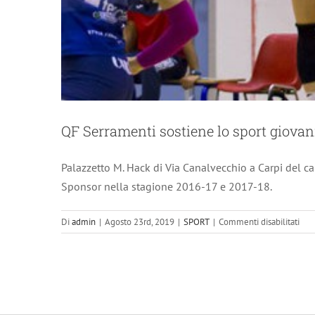
QF Serramenti sostiene lo sport giovan
Palazzetto M. Hack di Via Canalvecchio a Carpi del 
Sponsor nella stagione 2016-17 e 2017-18.
su
Di
admin
|
Agosto 23rd, 2019
|
SPORT
|
Commenti disabilitati
QF
Ser
sost
lo
spor
giov